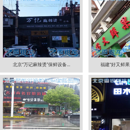
北京“万记麻辣烫”保鲜设备...
福建“好又鲜果蔬”