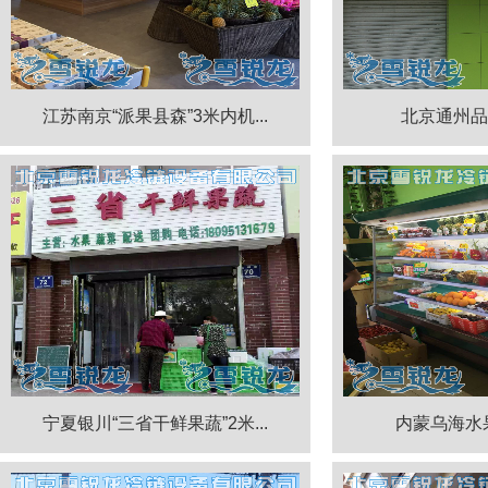
江苏南京“派果县森”3米内机...
北京通州品
宁夏银川“三省干鲜果蔬”2米...
内蒙乌海水