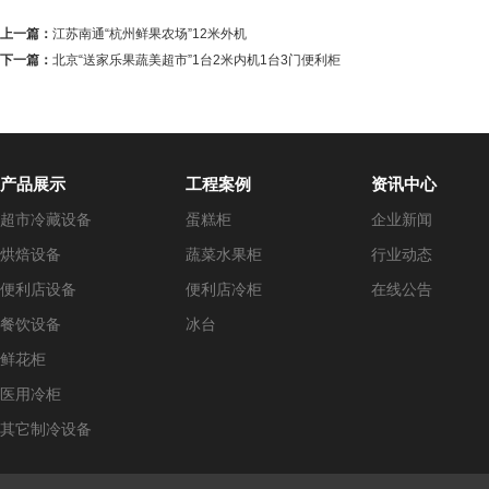
上一篇：
江苏南通“杭州鲜果农场”12米外机
下一篇：
北京“送家乐果蔬美超市”1台2米内机1台3门便利柜
产品展示
工程案例
资讯中心
超市冷藏设备
蛋糕柜
企业新闻
烘焙设备
蔬菜水果柜
行业动态
便利店设备
便利店冷柜
在线公告
餐饮设备
冰台
鲜花柜
医用冷柜
其它制冷设备