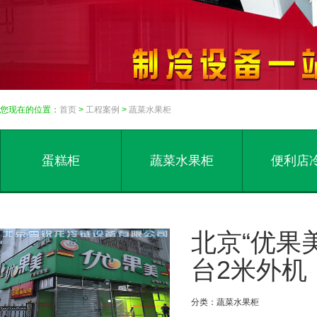
您现在的位置：
首页
>
工程案例
>
蔬菜水果柜
蛋糕柜
蔬菜水果柜
便利店
北京“优果美
台2米外机
分类：蔬菜水果柜