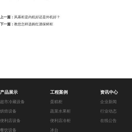
上一篇：
风幕柜是内机好还是外机好？
下一篇：
教您怎样选购红酒保鲜柜
产品展示
工程案例
资讯中心
超市冷藏设备
蛋糕柜
企业新闻
烘焙设备
蔬菜水果柜
行业动态
便利店设备
便利店冷柜
在线公告
餐饮设备
冰台