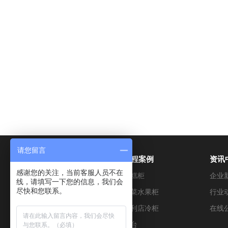
请您留言
产品展示
工程案例
资讯
感谢您的关注，当前客服人员不在
超市冷藏设备
蛋糕柜
企业
线，请填写一下您的信息，我们会
尽快和您联系。
烘焙设备
蔬菜水果柜
行业
便利店设备
便利店冷柜
在线
餐饮设备
冰台