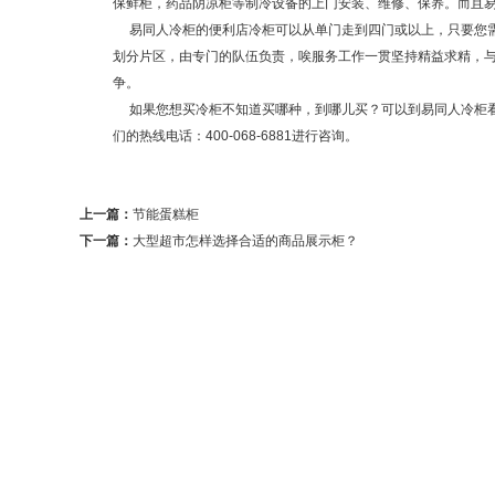
保鲜柜，药品阴凉柜等制冷设备的上门安装、维修、保养。而且
易同人冷柜的便利店冷柜可以从单门走到四门或以上，只要您需
划分片区，由专门的队伍负责，唉服务工作一贯坚持精益求精，
争。
如果您想买冷柜不知道买哪种，到哪儿买？可以到易同人冷柜看
们的热线电话：400-068-6881进行咨询。
上一篇：
节能蛋糕柜
下一篇：
大型超市怎样选择合适的商品展示柜？