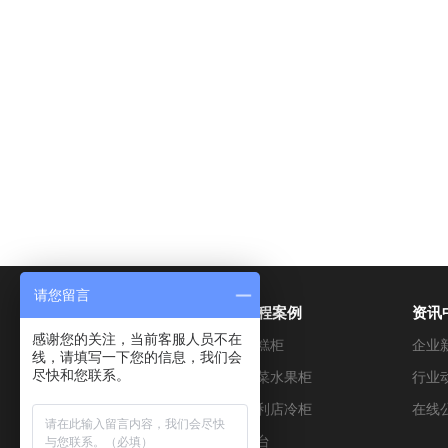
请您留言
产品展示
工程案例
资讯
感谢您的关注，当前客服人员不在
超市冷藏设备
蛋糕柜
企业
线，请填写一下您的信息，我们会
尽快和您联系。
烘焙设备
蔬菜水果柜
行业
便利店设备
便利店冷柜
在线
餐饮设备
冰台