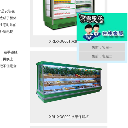
都是安装在
造成了柜体
注意时常的
种漏电现
XRL-XGG001 水果保鲜柜
售前：客服一
，在手碰触
售前：客服二
，再换上一
把不但是金
XRL-XGG002 水果保鲜柜