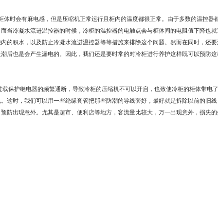
体时会有麻电感，但是压缩机正常运行且柜内的温度都很正常。由于多数的温控器
。而当冷凝水流进温控器的时候，冷柜的温控器的电触点会与柜体间的电阻值下降也就
柜内的积水，以及防止冷凝水流进温控器等等措施来排除这个问题。然而在同时，还要
吸潮后也是会产生漏电的。因此，我们还是要时常的对冷柜进行养护这样既可以预防这
载保护继电器的频繁通断，导致冷柜的压缩机不可以开启，也致使冷柜的柜体带电了
见。这时，我们可以用一些绝缘套管把那些防潮的导线套好，最好就是拆除以前的旧线
，预防出现意外。尤其是超市、便利店等地方，客流量比较大，万一出现意外，损失的