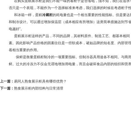
在购买蛋糕展示柜是我们不能一味的看柜子是否省电，须不知，我们在追求省
否只是一个表现，不能作为一个选择标准来考虑，我们选择的时候在考虑柜
和冰箱一样，蛋糕
冷藏柜
的耗电量也是一个相当重要的性能指标。但是要达
和制冷设计。可以通过增加保温层（成本相应有所增加）这类简单措施达到节省
电越好”。
蛋糕展示柜这样的产品，不同的品牌，其材料原件、制造工艺、都基本相同，
素。因此影响产品价格的因素往往是一些软成本，诸如品牌的知名度、内部管
着相当重要的作用。
保鲜是衡量蛋糕柜制冷的一项重要指标。但制冷器具用途各不相同。与商用
鲜。过大的冷冻力不仅会无谓地增加用电量，而且会破坏食品内部的组织和营
上一篇：
易同人熟食展示柜具有哪些优势？
下一篇：
熟食展示柜内部结构与日常清理