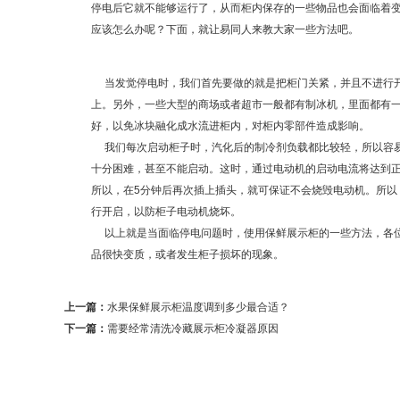
停电后它就不能够运行了，从而柜内保存的一些物品也会面临着
应该怎么办呢？下面，就让易同人来教大家一些方法吧。
当发觉停电时，我们首先要做的就是把柜门关紧，并且不进行开
上。另外，一些大型的商场或者超市一般都有制冰机，里面都有
好，以免冰块融化成水流进柜内，对柜内零部件造成影响。
我们每次启动柜子时，汽化后的制冷剂负载都比较轻，所以容易
十分困难，甚至不能启动。这时，通过电动机的启动电流将达到正
所以，在5分钟后再次插上插头，就可保证不会烧毁电动机。所以
行开启，以防柜子电动机烧坏。
以上就是当面临停电问题时，使用保鲜展示柜的一些方法，各位
品很快变质，或者发生柜子损坏的现象。
上一篇：
水果保鲜展示柜温度调到多少最合适？
下一篇：
需要经常清洗冷藏展示柜冷凝器原因