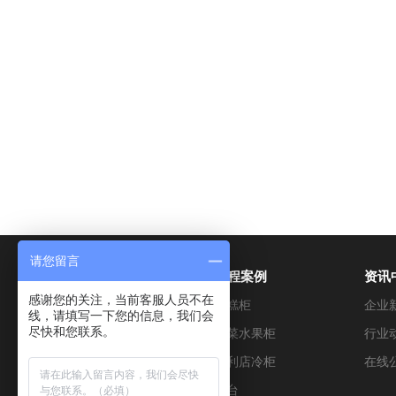
请您留言
产品展示
工程案例
资讯
感谢您的关注，当前客服人员不在
超市冷藏设备
蛋糕柜
企业
线，请填写一下您的信息，我们会
尽快和您联系。
烘焙设备
蔬菜水果柜
行业
便利店设备
便利店冷柜
在线
餐饮设备
冰台