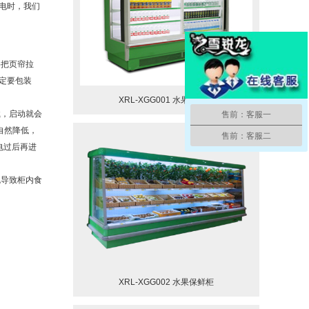
电时，我们
要把页帘拉
定要包装
XRL-XGG001 水果保鲜柜
，启动就会
售前：客服一
自然降低，
售前：客服二
电过后再进
导致柜内食
XRL-XGG002 水果保鲜柜