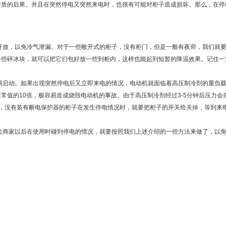
变质的后果。并且在突然停电又突然来电时，也很有可能对柜子造成损坏。那么，在停
放，以免冷气泄漏。对于一些敞开式的柜子，没有柜门，但是一般有夜帘，我们就
一些碎冰块，就可以把它们包好放一些到柜内，这样也能起到短暂的降温效果。记住一
启动。如果出现突然停电后又立即来电的情况，电动机就面临着高压制冷剂的重负载
常值的10倍，极容易造成烧毁电动机的事故。由于高压制冷剂经过3-5分钟后压力会
，没有装有断电保护器的柜子在发生停电情况时，就要把柜子的开关给关掉，等到来
商家以后在使用时碰到停电的情况，就要按照我们上述介绍的一些方法来做了，以免