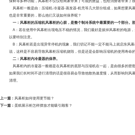
保鲜等多种功能，风幕柜不仅仅给商家带来了可观的效益，也给消费者带来
风幕柜一般是由：压缩机-冷凝器-蒸发器-机壳等几大部分组成，如果想要风
也是非常重要的，那么他们又该如何保养呢？
一：风幕柜的压缩机风幕柜的心脏，是整个制冷系统中最重要的一个部分。
A：若在使用中风幕柜出现电压不稳的情况，我们最好是拔掉风幕柜的电源，
以要特别注意。
B：风幕柜若是出现异常停机的现象，我们切记不能一定不能马上就启东风幕
说，这样是不容易导致风幕柜压缩机烧毁，但是还是会影响压缩机的使用寿
二：风幕柜内冷凝器的保养。
风幕柜内的冷凝器一般都是在风幕柜的底部与压缩机在一起，是由很多的密密
如果我们长时间不进行清理的话是很容易会导致他散热速度慢，从而影响到风
清理。
上一篇：
风幕柜如何使用更节能？
下一篇：
蛋糕展示柜怎样摆放才能吸引顾客？