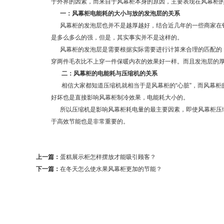
于外界的因素，而来自于风幕柜本身的原因，主要表现在风幕
一：风幕柜电能耗的大小与放的发泡层的关系
风幕柜的发泡层也并不是越厚越好，结合近几年的一些商家在销
是多么多么的强，但是，其实事实并不是这样的。
风幕柜的发泡层是需要根据实际需要进行计算来合理的匹配的，
穿两件毛衣比不上穿一件保暖内衣的效果好一样。而且发泡层
二：风幕柜的电能耗与压缩机的关系
相信大家都知道压缩机就相当于是风幕柜的“心脏”，而风幕柜
好坏也是直接影响风幕柜制冷效果，电能耗大小的。
所以压缩机是影响风幕柜耗电量的最主要因素，即使风幕柜压缩
于高效节能也是非常重要的。
上一篇：
蛋糕展示柜怎样摆放才能吸引顾客？
下一篇：
在冬天怎么使水果风幕柜更加的节能？