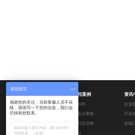
请您留言
产品展示
工程案例
资讯
感谢您的关注，当前客服人员不在
超市冷藏设备
蛋糕柜
企业
线，请填写一下您的信息，我们会
尽快和您联系。
烘焙设备
蔬菜水果柜
行业
便利店设备
便利店冷柜
在线
餐饮设备
冰台