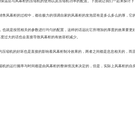
柜的保温层与风幕柜的压缩机的使用以及压缩机功率的配置。下面就让我们一起来探
售风幕柜的过程中，都在极力的强调自家的风幕柜的发泡层有是多么多么的厚，它
也就是按照相关的参数进行均匀的配置，这样的话远比它所增加的厚度的效果要更
的厚度过大的话也会直接导致风幕柜的有效容积减少。
的压缩机的好坏也是直接的影响着风幕柜制冷效果的，两者之间都是息息相关的，而
机的运行频率与时间都是由风幕柜的整体情况来决定的，但是，实际上风幕柜的自