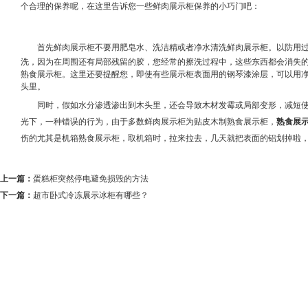
个合理的保养呢，在这里告诉您一些鲜肉展示柜保养的小巧门吧：
首先鲜肉展示柜不要用肥皂水、洗洁精或者净水清洗鲜肉展示柜。以防
洗，因为在周围还有局部残留的胶，您经常的擦洗过程中，这些东西都会消失的
熟食展示柜。这里还要提醒您，即使有些展示柜表面用的钢琴漆涂层，可以用
头里。
同时，假如水分渗透渗出到木头里，还会导致木材发霉或局部变形，减短使
光下，一种错误的行为，由于多数鲜肉展示柜为贴皮木制熟食展示柜，
熟食展
伤的尤其是机箱熟食展示柜，取机箱时，拉来拉去，几天就把表面的铝划掉啦
上一篇：
蛋糕柜突然停电避免损毁的方法
下一篇：
超市卧式冷冻展示冰柜有哪些？