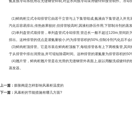
氨直接冷却系统用在无缝钢管焊制,对盐水间接冷却采用镀锌焊接管制作。冷却排
(1)鲜肉柜立式冷却排管它由若干立管与上下集管组成,氨液由下集管进入并充
汽化后容易排出,传热效果较好,但排管较高时,因液柱静压作用,下部制冷剂
(2)单列盘管式墙排管，单列盘管式冷却排营,管总长一般不超过120m,管间距为
排出。这种排管的优点是灌氨量较小,约为排管容积的50%,但制冷剂汽化后
(3)鲜肉柜顶排管。它是吊装在鲜肉柜顶板下,每组排管各有上下两根集管,其间
于从排管中排出润滑油,并可缩短除霜时间。这种排管的灌氮量为排管容积的5
(4)翘片管，鲜肉柜翘片管是在光滑的无缝钢管外表面上,嵌以用酸洗或镀锌的
蒸发器。
上一篇：
膨胀阀是怎样影响风幕柜温度的
下一篇：
风幕柜的节能措施有哪几方面?