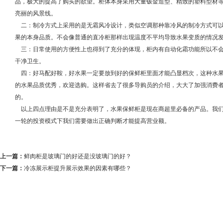
品，极大的提高了购买的欲望。柜体本身采用大量钣金造型、精致的塑料型材
亮丽的风景线。
二：制冷方式上采用的是无霜风冷设计，类似空调那种靠冷风的制冷方式可以
果的本身品质。不会像普通的直冷柜那样出现温度不平均导致水果变质的情
三：日常使用的方便性上也得到了充分的体现，柜内有自动化霜功能所以不会
干净卫生。
四：好马配好鞍，好水果一定要放到好的保鲜柜里面才能凸显档次，这种水果
的水果品质优秀，欢迎选购。这样省去了很多导购员的介绍，大大了加强消费
的。
以上四点理由是不是充分表明了，水果保鲜柜是现在商超里必备的产品。我们
一轮的投资模式下我们需要做出正确判断才能提高营业额。
上一篇：
鲜肉柜是玻璃门的好还是没玻璃门的好？
下一篇：
冷冻展示柜提升展示效果的因素有哪些？