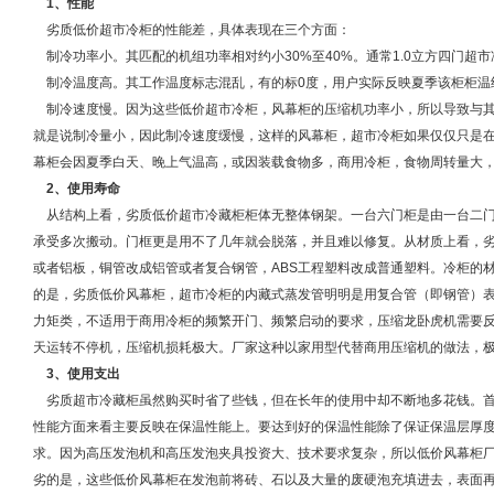
1、性能
劣质低价超市冷柜的性能差，具体表现在三个方面：
制冷功率小。其匹配的机组功率相对约小30%至40%。通常1.0立方四门超市冷
制冷温度高。其工作温度标志混乱，有的标0度，用户实际反映夏季该柜柜温
制冷速度慢。因为这些低价超市冷柜，风幕柜的压缩机功率小，所以导致与其
就是说制冷量小，因此制冷速度缓慢，这样的风幕柜，超市冷柜如果仅仅只是
幕柜会因夏季白天、晚上气温高，或因装载食物多，商用冷柜，食物周转量
2、使用寿命
从结构上看，劣质低价超市冷藏柜柜体无整体钢架。一台六门柜是由一台二门
承受多次搬动。门框更是用不了几年就会脱落，并且难以修复。从材质上看，
或者铝板，铜管改成铝管或者复合钢管，ABS工程塑料改成普通塑料。冷柜的
的是，劣质低价风幕柜，超市冷柜的内藏式蒸发管明明是用复合管（即钢管）
力矩类，不适用于商用冷柜的频繁开门、频繁启动的要求，压缩龙卧虎机需要
天运转不停机，压缩机损耗极大。厂家这种以家用型代替商用压缩机的做法
3、使用支出
劣质超市冷藏柜虽然购买时省了些钱，但在长年的使用中却不断地多花钱。首
性能方面来看主要反映在保温性能上。要达到好的保温性能除了保证保温层厚
求。因为高压发泡机和高压发泡夹具投资大、技术要求复杂，所以低价风幕柜
劣的是，这些低价风幕柜在发泡前将砖、石以及大量的废硬泡充填进去，表面