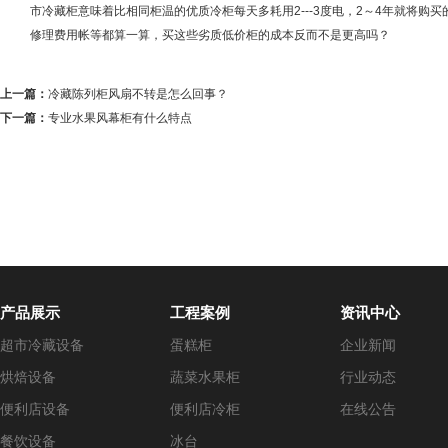
市冷藏柜意味着比相同柜温的优质冷柜每天多耗用2---3度电，2～4年就将
修理费用帐等都算一算，买这些劣质低价柜的成本反而不是更高吗？
上一篇：
冷藏陈列柜风扇不转是怎么回事？
下一篇：
专业水果风幕柜有什么特点
产品展示
工程案例
资讯中心
超市冷藏设备
蛋糕柜
企业新闻
烘焙设备
蔬菜水果柜
行业动态
便利店设备
便利店冷柜
在线公告
餐饮设备
冰台