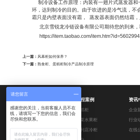
制冷设备工作原理：内装有一翅片式蒸发器和一
环，达到制冷的目的。由于吹进的是冷气流，不
霜只是内壁表面没有霜， 蒸发器表面仍然结霜
北京雪锐龙冷链设备有限公司期待您的到来，联系电
https://item.taobao.com/item.htm?id=560299
上一篇：
风幕柜如何保养？
下一篇：
熟食柜、蛋糕柜制冷产品制冷原理
请您留言
产品展示
工程案例
资讯
感谢您的关注，当前客服人员不在
超市冷藏设备
蛋糕柜
企业
线，请填写一下您的信息，我们会
尽快和您联系。
烘焙设备
蔬菜水果柜
行业
便利店设备
便利店冷柜
在线
餐饮设备
冰台