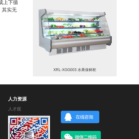
成上下循
，其实无
XRL-XGG003 水果保鲜柜
人力资源
人才观