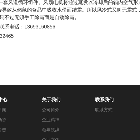
套风道循环组件。风扇电机将通过蒸发器冷却后的箱内空气形
会导致从储藏的食品中吸收水份而结霜。所以风冷式又叫无霜式
，只不过无须手工除霜而是自动除霜。
话：13693160856
432465
中心
关于我们
联系我们
新闻
公司简介
联系方式
动态
企业精神
公告
领导致辞
企业文化