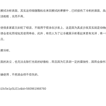
拭冷柜表面。其实这些细微颗粒在来回擦拭的摩擦中，已经损伤了冷柜的漆面。虽
黯淡粗糙，光亮不再。
很多家庭主妇犯了错误。不能用于喷涂在沙发上。这是因为真皮沙发其实就是动物
革便会老化而缩短其使用寿命。此外，有些人为了让冷藏展示柜看起来更有光泽，将一
斑点。
擦冷柜。
的灰尘，也无法去除打光前的砂微粒，而且因为它具胡一定的腐蚀性，因而会操作
确使用，不然就会得不偿失的。
0.7b10c5e1pSLE1v&id=560961968760