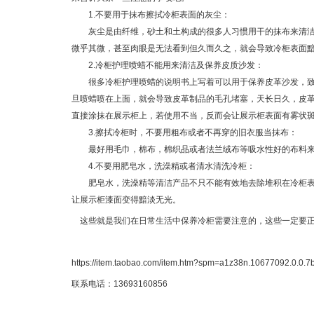
1.不要用于抹布擦拭冷柜表面的灰尘：
灰尘是由纤维，砂土和土构成的很多人习惯用干的抹布来清洁擦
微乎其微，甚至肉眼是无法看到但久而久之，就会导致冷柜表面
2.冷柜护理喷蜡不能用来清洁及保养皮质沙发：
很多冷柜护理喷蜡的说明书上写着可以用于保养皮革沙发，致使
旦喷蜡喷在上面，就会导致皮革制品的毛孔堵塞，天长日久，皮
直接涂抹在展示柜上，若使用不当，反而会让展示柜表面有雾状
3.擦拭冷柜时，不要用粗布或者不再穿的旧衣服当抹布：
最好用毛巾，棉布，棉织品或者法兰绒布等吸水性好的布料来
4.不要用肥皂水，洗澡精或者清水清洗冷柜：
肥皂水，洗澡精等清洁产品不只不能有效地去除堆积在冷柜表面
让展示柜漆面变得黯淡无光。
这些就是我们在日常生活中保养冷柜需要注意的，这些一定要正
https://item.taobao.com/item.htm?spm=a1z38n.10677092.0.
联系电话：13693160856