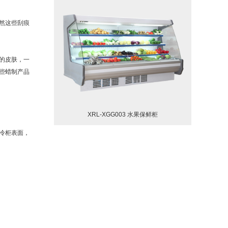
然这些刮痕
的皮肤，一
些蜡制产品
XRL-XGG003 水果保鲜柜
冷柜表面，