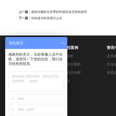
上一篇：
蛋糕冷藏柜在冬季的时候应该怎样的保养
下一篇：
你知道冷柜发霉怎么办
请您留言
产品展示
工程案例
资讯
感谢您的关注，当前客服人员不在
超市冷藏设备
蛋糕柜
企业
线，请填写一下您的信息，我们会
尽快和您联系。
烘焙设备
蔬菜水果柜
行业
便利店设备
便利店冷柜
在线
餐饮设备
冰台
鲜花柜
医用冷柜
其它制冷设备