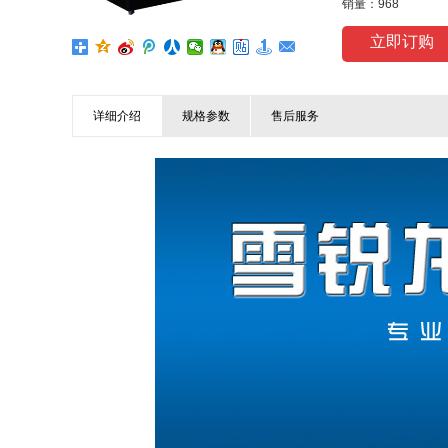
销量：968
立即订购
详细介绍
规格参数
售后服务