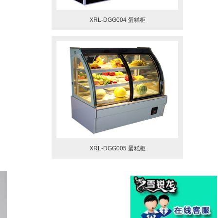
XRL-DGG004 蛋糕柜
XRL-DGG005 蛋糕柜