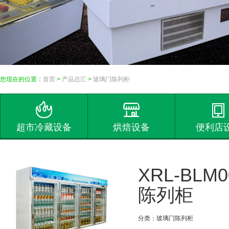
您现在的位置：
首页
>
产品总汇
>
玻璃门陈列柜
超市冷藏设备
烘焙设备
便利店
XRL-BLM
陈列柜
分类：玻璃门陈列柜