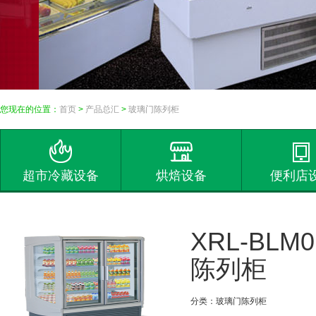
您现在的位置：
首页
>
产品总汇
>
玻璃门陈列柜
超市冷藏设备
烘焙设备
便利店
XRL-BLM
陈列柜
分类：玻璃门陈列柜