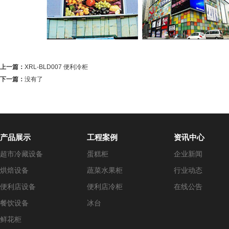
上一篇：
XRL-BLD007 便利冷柜
下一篇：
没有了
产品展示
工程案例
资讯中心
超市冷藏设备
蛋糕柜
企业新闻
烘焙设备
蔬菜水果柜
行业动态
便利店设备
便利店冷柜
在线公告
餐饮设备
冰台
鲜花柜