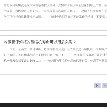
有时候冷柜出点毛病大家就急着找人维修，其实有时候没我们想象的那么严重，甚
的问题，所以学点冷柜知识，一些小问题自己就可以解决了。易同人给大家举几个
学习下怎样自己排除冷柜故障。 有时会遇到蛋糕柜不能工作的情况。不要慌，首
冷藏柜保鲜柜的压缩机寿命可以用多久呢？
作为一个高大上的冷藏柜，最关键的部分是什么？当然是压缩机啦。很多客户
好不好呢，可以用几年呢？下面我们来了解一下。 各类型的冷藏柜在正常使
机一般寿命都要超过10年以上，也与使用的环境和使用的保养有关，使用不当很容易
|<
<