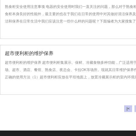
熟食柜安全使用注意事项 电器的安全使用时我们一直关注的问题，那么对于熟食
食柜本身良好的性能外，最主要的也在于我们在日常的使用中对其做好清洁保养及
洁和保养在日常生活中我们应该注意一些什么样的问题呢？下面编者为大家搜集了一
超市便利柜的维护保养
超市便利柜的维护保养 超市便利柜集展示、保鲜、冷藏食物多种功能，广泛适用
场、超市、酒店、餐馆、熟食店、夜总会、卡拉OK等场所。现就其日常维护保养
正确的使用方法（1）超市便利柜应放在平坦地面上，放置冷藏展示柜的室内环境应通
|<