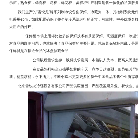
示柜，熟食柜，鲜肉柜，岛柜，鲜花柜，蛋糕柜生产制造销售一体化的品牌服
我们生产的
“雪锐龙”牌系列制冷设备集保鲜、冷藏为一体，其控制系统元
机采用
ebm
，如此配置确保了整个制冷系统运行的正常，可靠性。中外优质名
大用户的好评。
保鲜柜
市场上用得比较多的保鲜技术有杀菌保鲜、高湿度保鲜、冰温
对食品的影响问题，也就解决了食品保鲜的主要问题。就蔬菜保鲜柜来说，是
保鲜就是在接近食品的冰点储藏食品
公司以质量求生存，以科技求发展，本着以人为本，提高人民生活
在食品陈列柜企业强手如林的今天，竞争日趋激烈，形势极其严
新，精益求精，永不满足，不断创造出更新更多的符合中国食品零售企业所需
北京雪锐龙冷链设备有限公司产品供应范围：产品覆盖娱乐业、餐饮业、