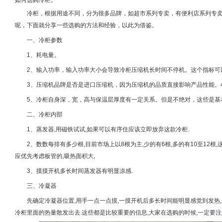
如何选购
冷柜
。
冷柜
，根据用途不同，分为很多品牌，如超市系列专卖，有便利店系列专
呢，下面就分享一些选购的方法和经验，以此为借鉴。
一、
冷柜
参数
1
、耗电量。
2
、输入功率，输入功率大小会导致冷柜压缩机长时间不停机。这个指标可
3
、压缩机品牌是否是进口压缩机，因为压缩机的品质直接影响产品性能。
5
、冷柜自身深，宽，高与保温层厚度有一定关系。但是不绝对，这些是基
二、
冷柜
内部
1
、蒸发器
,
用磁铁试试
,
如果可以有序住应该立即放弃这款冷柜
.
2
、数数每排有多少根
,
目前市场上以
8
根为主
,
少的有
6
根
,
多的有
10
至
12
根
,
应优先考虑板管的
,
吸热面积大
,
3
、摸摸开机多长时间蒸发器有明显凉感
.
三、冷凝器
先确定冷凝器位置
,
用手一点一点摸
,
一摸开机后多长时间能明显感觉到发热
,
冷柜里面的热量散发出去
.
这些都是比较重要的信息
,
大家在选购的时候
,
一定要注