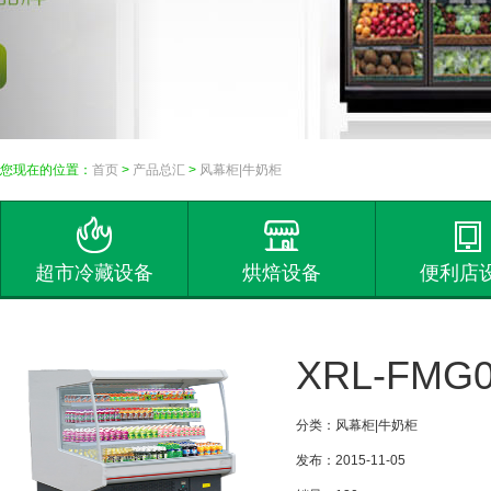
您现在的位置：
首页
>
产品总汇
>
风幕柜|牛奶柜
超市冷藏设备
烘焙设备
便利店
XRL-FMG
分类：风幕柜|牛奶柜
发布：2015-11-05