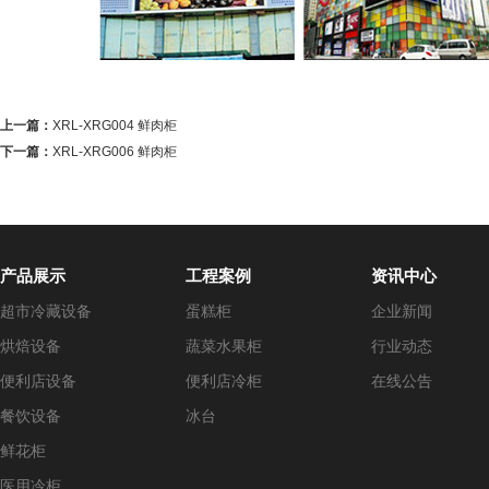
上一篇：
XRL-XRG004 鲜肉柜
下一篇：
XRL-XRG006 鲜肉柜
产品展示
工程案例
资讯中心
超市冷藏设备
蛋糕柜
企业新闻
烘焙设备
蔬菜水果柜
行业动态
便利店设备
便利店冷柜
在线公告
餐饮设备
冰台
鲜花柜
医用冷柜