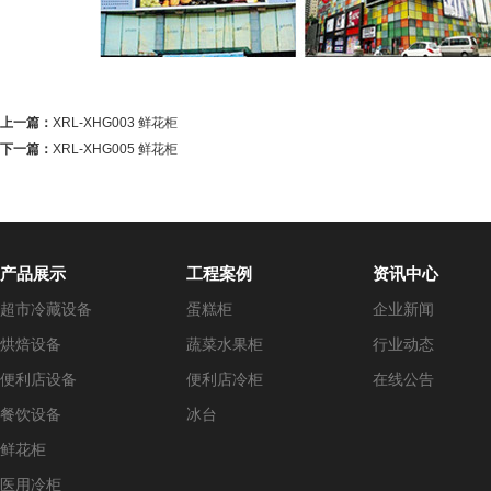
上一篇：
XRL-XHG003 鲜花柜
下一篇：
XRL-XHG005 鲜花柜
产品展示
工程案例
资讯中心
超市冷藏设备
蛋糕柜
企业新闻
烘焙设备
蔬菜水果柜
行业动态
便利店设备
便利店冷柜
在线公告
餐饮设备
冰台
鲜花柜
医用冷柜