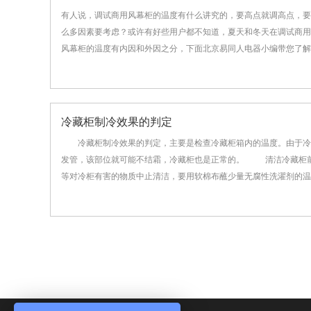
有人说，调试商用风幕柜的温度有什么讲究的，要高点就调高点，要
么多因素要考虑？或许有好些用户都不知道，夏天和冬天在调试商用
风幕柜的温度有内因和外因之分，下面北京易同人电器小编带您了解一
冷藏柜制冷效果的判定
冷藏柜制冷效果的判定，主要是检查冷藏柜箱内的温度。由于冷
发管，该部位就可能不结霜，冷藏柜也是正常的。 清洁冷藏柜前
等对冷柜有害的物质中止清洁，要用软棉布蘸少量无腐性洗濯剂的温水