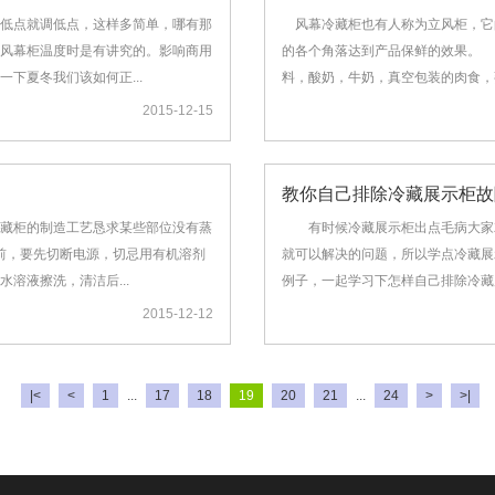
低点就调低点，这样多简单，哪有那
风幕冷藏柜也有人称为立风柜，它
风幕柜温度时是有讲究的。影响商用
的各个角落达到产品保鲜的效果。
下夏冬我们该如何正...
料，酸奶，牛奶，真空包装的肉食，
2015-12-15
教你自己排除冷藏展示柜故
藏柜的制造工艺恳求某些部位没有蒸
有时候冷藏展示柜出点毛病大家就
，要先切断电源，切忌用有机溶剂
就可以解决的问题，所以学点冷藏展
溶液擦洗，清洁后...
例子，一起学习下怎样自己排除冷藏
2015-12-12
|<
<
1
...
17
18
19
20
21
...
24
>
>|