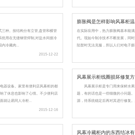
膨胀阀是怎样影响风幕柜温
式三种。按结构分有立管,盘管和横管
在实际应用中，热力膨胀阀基本能满
系统用在无缝钢管焊制,对盐水间接冷
代。现如今制冷技术不断发展，同时
冷藏肉...
陷暂时无法克服，所以人们对电子膨胀
2015-12-22
风幕展示柜线圈损坏修复方
电器设备。家里有便利店风幕柜的都
风幕展示柜是专门用来保鲜水果蔬
响了休息也影响了心情。不少便利店
题，有的话也是一些细微的小问题。
就让易同人冷柜...
源，待系统稳定后再对其进行修复。
2015-12-16
风幕冷藏柜内的东西结冰有