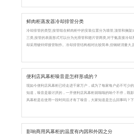
鲜肉柜蒸发器冷却排管分类
冷却排管的类型,按管组在鲜肉柜中的安装位置分为墙管,顶管和搁架
三类,按管的表面形式可以分为光滑管和翅片管两类,对于氨直接冷却
却采用镀锌焊接管制作。冷却排管结构相对比较简单,但钢材消量大,国内
便利店风幕柜噪音是怎样形成的？
现如今便利店风幕柜已经走进千家万户，成为了每家每户必不可少的
知道，噪音是最讨厌的，一开便利店风幕柜就嗡嗡的响个不停，既影
风幕柜是在使用一段时间后才有了噪音，大家知道是怎么回事吗？下面
影响商用风幕柜的温度有内因和外因之分