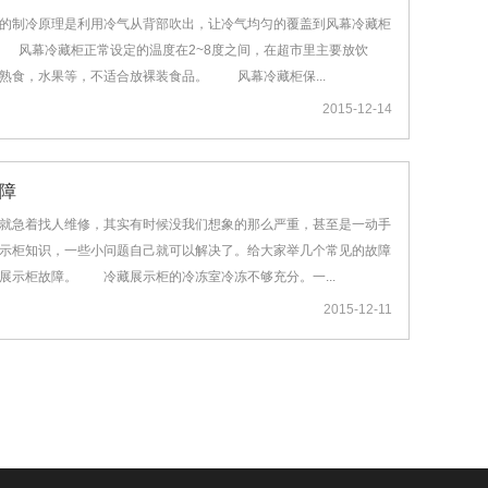
的制冷原理是利用冷气从背部吹出，让冷气均匀的覆盖到风幕冷藏柜
 风幕冷藏柜正常设定的温度在2~8度之间，在超市里主要放饮
熟食，水果等，不适合放裸装食品。 风幕冷藏柜保...
2015-12-14
障
急着找人维修，其实有时候没我们想象的那么严重，甚至是一动手
示柜知识，一些小问题自己就可以解决了。给大家举几个常见的故障
展示柜故障。 冷藏展示柜的冷冻室冷冻不够充分。一...
2015-12-11