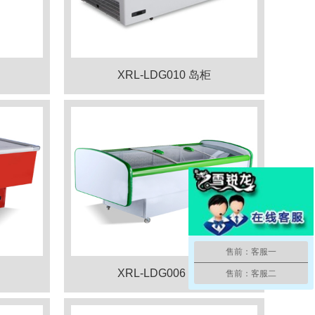
XRL-LDG010 岛柜
售前：客服一
XRL-LDG006 岛柜
售前：客服二