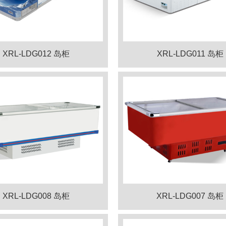
XRL-LDG012 岛柜
XRL-LDG011 岛柜
XRL-LDG008 岛柜
XRL-LDG007 岛柜