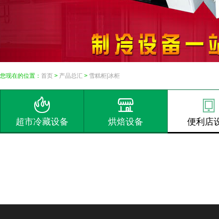
您现在的位置：
首页
>
产品总汇
>
雪糕柜|冰柜
超市冷藏设备
烘焙设备
便利店