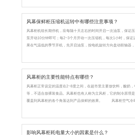
风幕保鲜柜压缩机运转中有哪些注意事项？
风幕柜机组长期停机，应每隔十天左右的时间开启一次油泵，保证压
泵开动10分钟即可；每2~3个月开动一次压缩机，每次1小时，保
果在气温低的季节开机，先开启油泵，按电机旋转方向盘动联轴器，使
风幕柜的主要性能特点有哪些？
风幕柜正常设定的温度在2~8度之间，在超市里主要放饮料，酸奶
等，不适合放裸装食品。风幕柜也有人称为立风柜，它的制冷原理是
覆盖到风幕柜的各个角落达到产品保鲜的效果。 风幕柜空气冷却器
影响风幕柜耗电量大小的因素是什么？