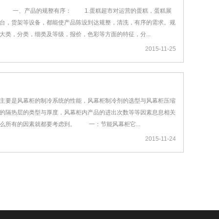
？ 一、产品的规整有序： 1.蛋糕超市对运营的蛋糕，蛋糕展
台，货架等设备，都能使产品陈设到达规整，清洗，有序的需求。规
大类，分类，细类及等级，报价，色彩等方面的特征，分...
2015-11-25
要是风幕柜的制冷系统的性能，风幕柜制冷剂的选型与风幕柜压缩
的隔热层的类型与厚度，风幕柜内产品的进出次数等等因素息息相关
么所有的因素就都要考虑到。 一：节能风幕柜它...
2015-11-24