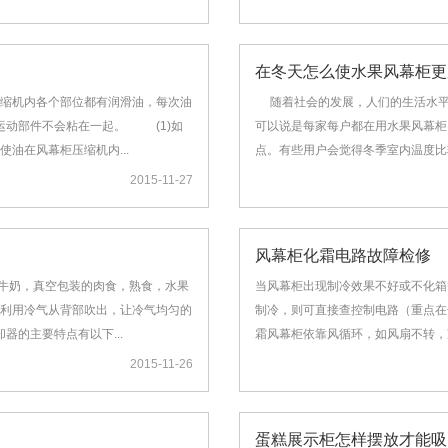
在冬天怎么使水果风幕柜更
缩机内各个部位都有润滑油，每次油
随着社会的发展，人们的生活水平
证运动部件不会粘在一起。 (1)如
可以说是每家每户都在用水果风幕柜
油在风幕柜压缩机内...
点。有些用户会觉得冬季室内温度比
2015-11-27
风幕柜化霜电路故障检修
，牛奶，真空包装的肉食，熟食，水果
当风幕柜出现制冷效果不好或不化箱
利用冷气从背部吹出，让冷气均匀的
制冷，则可直接查控制电路（重点
的主要特点有以下...
霜风幕柜依靠风循环，如风扇不转，冷
2015-11-26
蛋糕展示柜怎样摆放才能吸