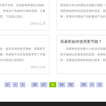
是大家不知道，其实影响风幕柜点能耗
蛋糕展示柜怎样摆放才能吸引顾客
，而来自于风幕柜本身的原因，主要
现柜展现的样品及陈设用的道具，展
。下面就让我们...
整，即需求在摆放产品时要按产品的
2015-11-25
风幕柜如何使用更节能？
饮，娱乐等场所备受青睐。风幕柜不
风幕柜的耗电量大小的决定因素主
能，风幕柜不仅仅给商家带来了可观
机冷凝器以及蒸发器的选型，风幕柜
对他进行保养呢? ...
的，若要提高风幕柜的制冷效率，那
2015-11-24
|<
<
1
...
26
27
28
29
30
...
34
>
>|